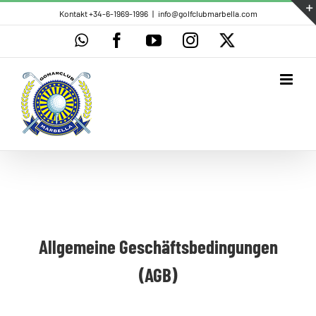
Skip
Kontakt +34-6-1969-1996
|
info@golfclubmarbella.com
to
WhatsApp
Facebook
YouTube
Instagram
X
content
Allgemeine Geschäftsbedingungen
(AGB)